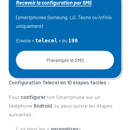
Recevoir la configuration par SMS
(smartphones Samsung, LG, Tecno ou Infinix
uniquement)
Envoie «
» au
.
telecel
190
Préremplir le SMS
Configuration Telecel en 10 étapes faciles :
Pour
configurer
ton Smartphone sur un
téléphone
Android
, tu peux suivre les étapes
suivantes :
va dans les «
paramètres
«