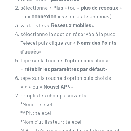
sélectionne «
Plus
» (ou «
plus de réseaux
»
ou «
connexion
» selon les téléphones)
va dans les «
Réseaux mobiles
«
sélectionne la section réservée à la puce
Telecel puis clique sur «
Noms des Points
d’accès
«
tape sur la touche d’option puis choisir
«
rétablir les paramètres par défaut
«
tape sur la touche d’option puis choisis
«
+
» ou «
Nouvel APN
«
remplis les champs suivants:
*Nom: telecel
*APN: telecel
*Nom d’utilisateur: telecel
N.B. : Il n’y a pas besoin de mot de passe et