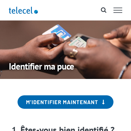
Passer
au
contenu
Identifier ma puce
M’IDENTIFIER MAINTENANT
Êtes-vous bien identifié ?