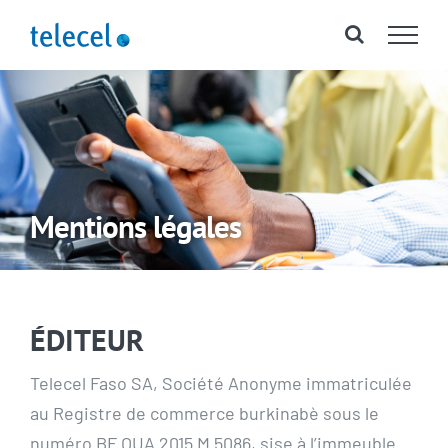
Passer
au
contenu
Mentions légales
ÉDITEUR
Telecel Faso SA, Société Anonyme immatriculée
au Registre de commerce burkinabè sous le
numéro BF OUA 2015 M 5086, sise à l’immeuble