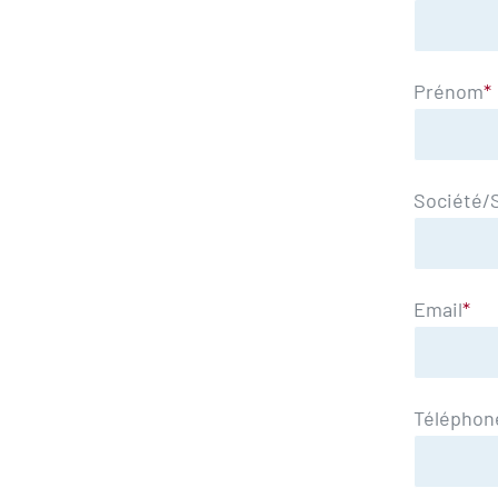
Prénom
*
Société/
Email
*
Téléphon