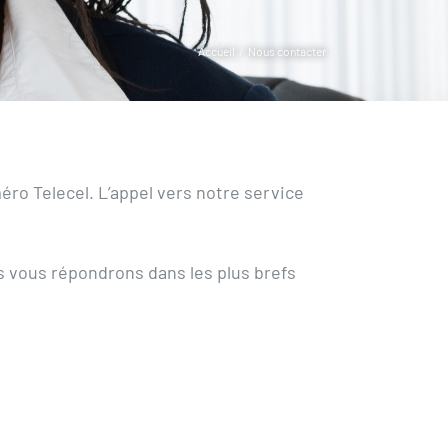
Accueil
Nous contacter
éro Telecel. L’appel vers notre service
s vous répondrons dans les plus brefs