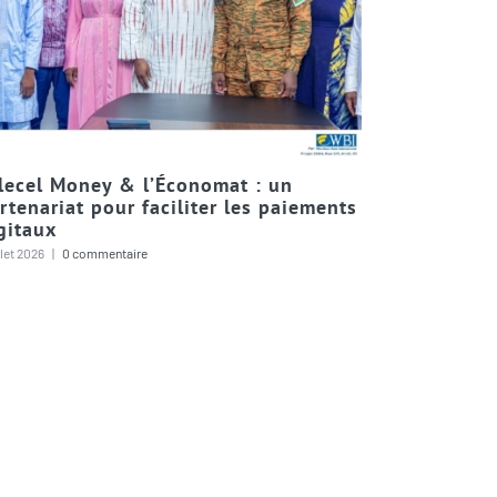
lecel Money & l’Économat : un
Traditionn
rtenariat pour faciliter les paiements
Nationale
gitaux
8 juillet 2026
|
0 
illet 2026
|
0 commentaire