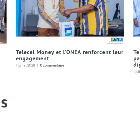
Telecel Money et l’ONEA renforcent leur
Te
engagement
pa
di
1 juillet 2026
|
0 commentaire
1 ju
s