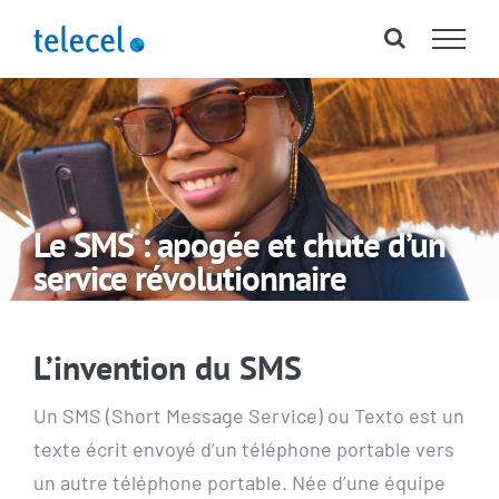
Passer
au
contenu
Le SMS : apogée et chute d’un
service révolutionnaire
L’invention du SMS
Un SMS (Short Message Service) ou Texto est un
texte écrit envoyé d’un téléphone portable vers
un autre téléphone portable. Née d’une équipe