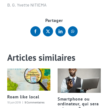
B. G. Yvette NITIEMA
Partager
Facebook
X
LinkedIn
WhatsApp
Articles similaires
Roam like local
Smartphone ou
10 juin 2019
|
9 Commentaires
ordinateur, qui sera