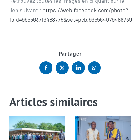
Retrouvez toutes les images en cliquant sur le
lien suivant :
https://web.facebook.com/photo?
fbid=995563719488775&set=pcb.995564079488739
Partager
Facebook
X
LinkedIn
WhatsApp
Articles similaires